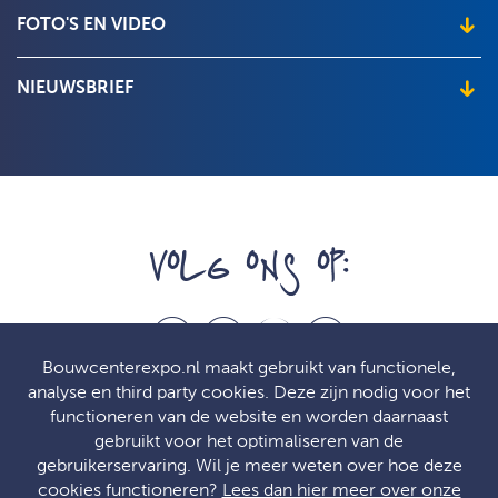
Wat je als bezoeker moet weten
Exposantenlijst
FOTO'S EN VIDEO
Over de beurs
Beursimpressie
NIEUWSBRIEF
Wil je het laatste nieuws en de beste aanbiedingen ontvangen, vul
dan hier je e-mailadres in!
VOLG ONS OP:
f
t
l
p
Bouwcenterexpo.nl maakt gebruikt van functionele,
analyse en third party cookies. Deze zijn nodig voor het
functioneren van de website en worden daarnaast
gebruikt voor het optimaliseren van de
© Bouwcenter 2026
gebruikerservaring. Wil je meer weten over hoe deze
Bouwcenter Expo 2026 is een merk van Bouwcenter Nederland
cookies functioneren?
Lees dan hier meer over onze