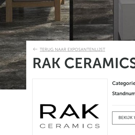
TERUG NAAR EXPOSANTENLIJST
RAK CERAMIC
Categori
Standnu
BEKIJK 