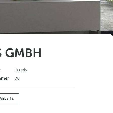
S GMBH
e
Tegels
mmer
78
WEBSITE