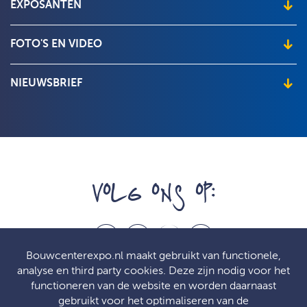
EXPOSANTEN
Beursplattegrond
Wat je als bezoeker moet weten
Exposantenlijst
FOTO'S EN VIDEO
Over de beurs
Beursimpressie
NIEUWSBRIEF
Wil je het laatste nieuws en de beste aanbiedingen ontvangen, vul
dan hier je e-mailadres in!
VOLG ONS OP:
f
t
l
p
Bouwcenterexpo.nl maakt gebruikt van functionele,
analyse en third party cookies. Deze zijn nodig voor het
functioneren van de website en worden daarnaast
gebruikt voor het optimaliseren van de