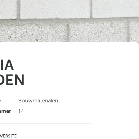
IA
DEN
e
Bouwmaterialen
mmer
14
WEBSITE