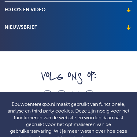
Wat je als bezoeker moet weten
Exposantenlijst
FOTO'S EN VIDEO
Over de beurs
Beursimpressie
NIEUWSBRIEF
Wil je het laatste nieuws en de beste aanbiedingen ontvangen, vul
dan hier je e-mailadres in!
VOLG ONS OP:
f
t
l
p
Bouwcenterexpo.nl maakt gebruikt van functionele,
analyse en third party cookies. Deze zijn nodig voor het
functioneren van de website en worden daarnaast
gebruikt voor het optimaliseren van de
© Bouwcenter 2026
gebruikerservaring. Wil je meer weten over hoe deze
Bouwcenter Expo 2026 is een merk van Bouwcenter Nederland